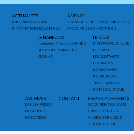
ACTUALITES
A VENIR
ANCIENNES SAISONS
40 ANS DU CLUB – 9 NOVEMBRE 2024
INFORMATIONS DE LA FFKDA
PROCHAINES COMPETITIONS
LE NANBUDO
LE CLUB
Fondateur – Yoshinao NANBU
HISTORIQUE DU CLUB
BU DO HO – KARATE DO
LE SENSEÏ
KI DO HO
LES ASSISTANTS
LES GRADES
NOS HORAIRES
NOS RESULTAS
TEMOIGNAGES
NOTRE BOUTIQUE
ARCHIVES
CONTACT
ESPACE ADHERENTS
DANS LA PRESSE
DOCUMENTS DU CLUB
NOS PHOTOS
PHOTOS DU CLUB
NOS VIDEOS
MUSIQUES DU CLUB
VIDEOS DU CLUB