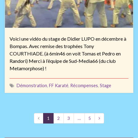
Voici une vidéo du stage de Didier LUPO en décembre à
Bompas. Avec remise des trophées Tony
COURTHIADE. (à 6min46 on voit Tomas et Pedro en
Randori) Merci à l’équipe de Sud-Media66 (du club
Metamorphose) !
Démonstration
,
FF Karaté
,
Récompenses
,
Stage
1
2
3
…
5