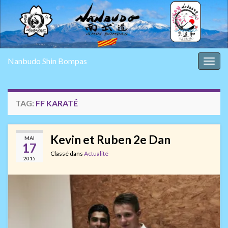
Nanbudo Shin Bompas
Togg
navig
TAG:
FF KARATÉ
Kevin et Ruben 2e Dan
MAI
17
Classé dans
Actualité
2015