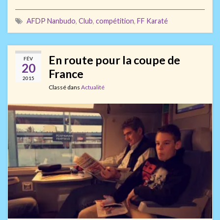
AFDP Nanbudo
,
Club
,
compétition
,
FF Karaté
En route pour la coupe de
FÉV
20
France
2015
Classé dans
Actualité