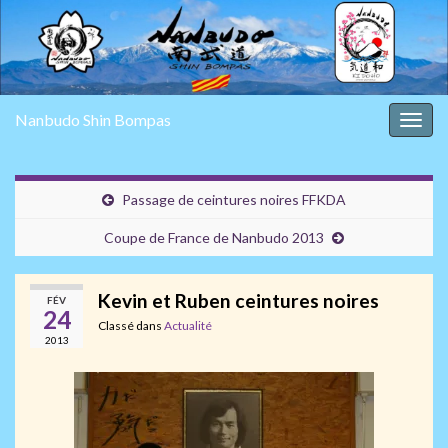
Nanbudo Shin Bompas
Togg
navig
Passage de ceintures noires FFKDA
Coupe de France de Nanbudo 2013
Kevin et Ruben ceintures noires
FÉV
24
Classé dans
Actualité
2013