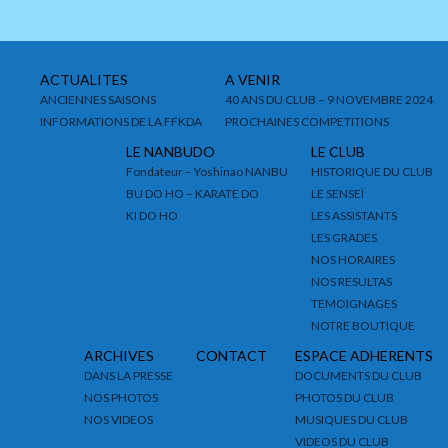
ACTUALITES
A VENIR
ANCIENNES SAISONS
40 ANS DU CLUB – 9 NOVEMBRE 2024
INFORMATIONS DE LA FFKDA
PROCHAINES COMPETITIONS
LE NANBUDO
LE CLUB
Fondateur – Yoshinao NANBU
HISTORIQUE DU CLUB
BU DO HO – KARATE DO
LE SENSEÏ
KI DO HO
LES ASSISTANTS
LES GRADES
NOS HORAIRES
NOS RESULTAS
TEMOIGNAGES
NOTRE BOUTIQUE
ARCHIVES
CONTACT
ESPACE ADHERENTS
DANS LA PRESSE
DOCUMENTS DU CLUB
NOS PHOTOS
PHOTOS DU CLUB
NOS VIDEOS
MUSIQUES DU CLUB
VIDEOS DU CLUB