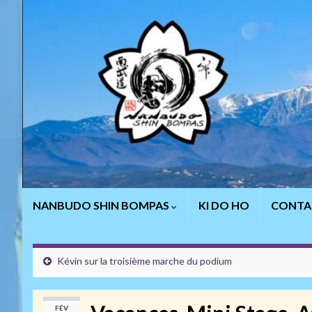
NANBUDO SHIN BOMPAS
KI DO HO
CONTA
Kévin sur la troisième marche du podium
FÉV