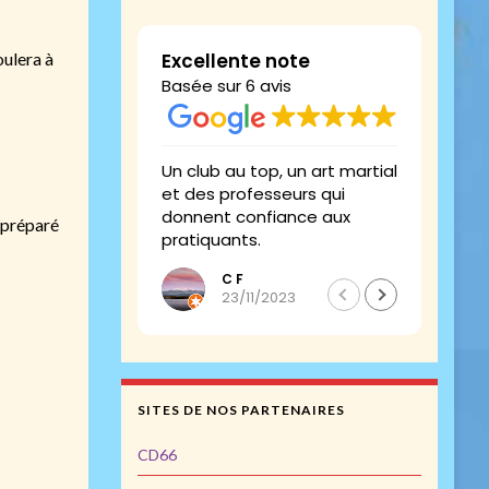
Excellente note
oulera à
Basée sur 6 avis
Un club au top, un art martial
Le to
et des professeurs qui
donnent confiance aux
 préparé
pratiquants.
C F
23/11/2023
SITES DE NOS PARTENAIRES
CD66