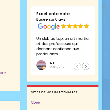
Excellente note
Basée sur 6 avis
Un club au top, un art martial
Le to
et des professeurs qui
donnent confiance aux
pratiquants.
C F
23/11/2023
ports
SITES DE NOS PARTENAIRES
CD66