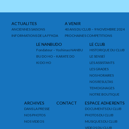
ACTUALITES
A VENIR
ANCIENNES SAISONS
40 ANS DU CLUB – 9 NOVEMBRE 2024
INFORMATIONS DE LA FFKDA
PROCHAINES COMPETITIONS
LE NANBUDO
LE CLUB
Fondateur – Yoshinao NANBU
HISTORIQUE DU CLUB
BU DO HO – KARATE DO
LE SENSEÏ
KI DO HO
LES ASSISTANTS
LES GRADES
NOS HORAIRES
NOS RESULTAS
TEMOIGNAGES
NOTRE BOUTIQUE
ARCHIVES
CONTACT
ESPACE ADHERENTS
DANS LA PRESSE
DOCUMENTS DU CLUB
NOS PHOTOS
PHOTOS DU CLUB
NOS VIDEOS
MUSIQUES DU CLUB
VIDEOS DU CLUB