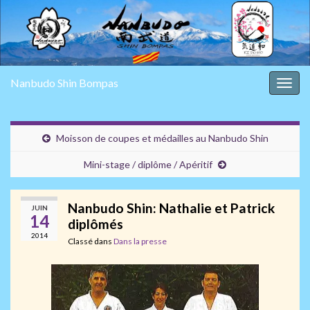
Nanbudo Shin Bompas
Togg
navig
Moisson de coupes et médailles au Nanbudo Shin
Mini-stage / diplôme / Apéritif
Nanbudo Shin: Nathalie et Patrick
JUIN
14
diplômés
2014
Classé dans
Dans la presse