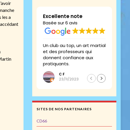
’avoir
dimanche
Excellente note
 les a
Basée sur 6 avis
n accédant
Un club au top, un art martial
Le to
et des professeurs qui
)
donnent confiance aux
Martin
pratiquants.
C F
23/11/2023
SITES DE NOS PARTENAIRES
CD66