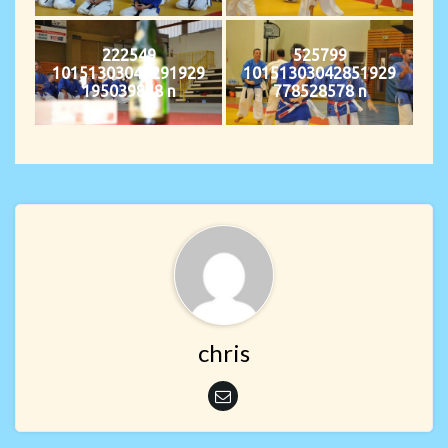
222549
525799
10151303045291929
10151303042851929
195039838 n
778528578 n
chris