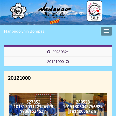
Nanbudo Shin Bompas
Togg
navig
20230324
20121000
20121000
527352
250523
10151303122926929
10151303042756929
1736153462 n
1814005672 n