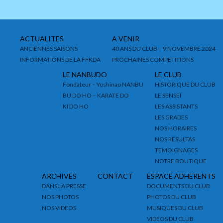
ACTUALITES
A VENIR
ANCIENNES SAISONS
40 ANS DU CLUB – 9 NOVEMBRE 2024
INFORMATIONS DE LA FFKDA
PROCHAINES COMPETITIONS
LE NANBUDO
LE CLUB
Fondateur – Yoshinao NANBU
HISTORIQUE DU CLUB
BU DO HO – KARATE DO
LE SENSEÏ
KI DO HO
LES ASSISTANTS
LES GRADES
NOS HORAIRES
NOS RESULTAS
TEMOIGNAGES
NOTRE BOUTIQUE
ARCHIVES
CONTACT
ESPACE ADHERENTS
DANS LA PRESSE
DOCUMENTS DU CLUB
NOS PHOTOS
PHOTOS DU CLUB
NOS VIDEOS
MUSIQUES DU CLUB
VIDEOS DU CLUB