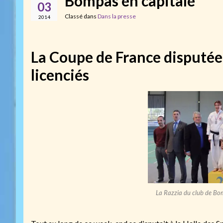
Bompas en capitale
03
Classé dans
Dans la presse
2014
La Coupe de France disputée
licenciés
La Razzia du club de Bom