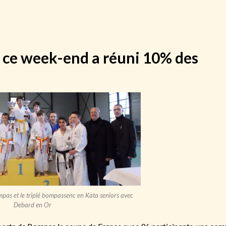
 ce week-end a réuni 10% des
pas et le triplé bompassenc en Kata seniors avec
Debard en Or