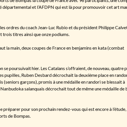
Sports de Bompas la coupe de France avec 96 participants, une com
 départemental et l’AFDPN qui est là pour promouvoir cet art mart
les ordres du coach Jean-Luc Rubio et du président Philippe Calvet
 trois titres ainsi que onze podiums.
 haut la main, deux coupes de France en benjamins en kata (combat
 se poursuivait hier. Les Catalans s’offraient, de nouveau, quatre 
les pupilles, Ruben Desbard décrochait la deuxième place en rando
is (seniors garçons), promis à une médaille en randori se blessait à
Le Nanbudoka salanquais décrochait tout de même une médaille de 
préparer pour son prochain rendez-vous qui est encore à l’étude,
ports de Bompas.