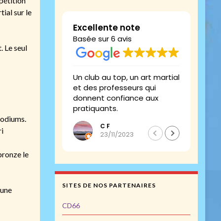
pétition
ial sur le
Excellente note
Basée sur 6 avis
. Le seul
Un club au top, un art martial
Le top
et des professeurs qui
donnent confiance aux
pratiquants.
podiums.
C F
ri
23/11/2023
bronze le
SITES DE NOS PARTENAIRES
 une
CD66