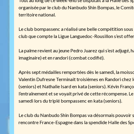
Tout au long de ce week-end se disputait à la Halle des 
organisée par le club du Nanbudo Shin Bompas, le Comité
territoire national.
Le club bompassenc a réalisé une belle compétition sous 
club que compte la Ligue Languedoc-Rousillon s’est offert
La palme revient au jeune Pedro Juarez qui s’est adjugé,
imaginaire) et en randori (combat codifié).
Après sept médailles remportées dès le samedi, la moisson
Valentin Dufresne Terminait troisièmes en Randori chez 
(seniors) et Nathalie Isard en kata (seniors). Kévin Franço
l’entraînement et se voyait privé de cette récompense. 
samedi lors du triplé bompassenc en kata (seniors).
Le club du Nanbudo Shin Bompas va désormais pouvoir se 
rencontre France-Espagne dans la spendide Halle des S