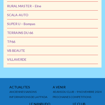
RURAL MASTER – Elne
SCALA-AUTO
SUPER U – Bompas
TERRAINS DU 66
TP66
VB BEAUTE
VILLAVERDE
ACTUALITES
A VENIR
ANCIENNES SAISONS
40 ANS DU CLUB – 9 NOVEMBRE 2024
INFORMATIONS DE LA FFKDA
PROCHAINES COMPETITIONS
LE NANBUDO
LE CLUB