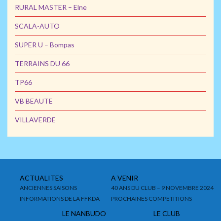
RURAL MASTER – Elne
SCALA-AUTO
SUPER U – Bompas
TERRAINS DU 66
TP66
VB BEAUTE
VILLAVERDE
ACTUALITES
A VENIR
ANCIENNES SAISONS
40 ANS DU CLUB – 9 NOVEMBRE 2024
INFORMATIONS DE LA FFKDA
PROCHAINES COMPETITIONS
LE NANBUDO
LE CLUB